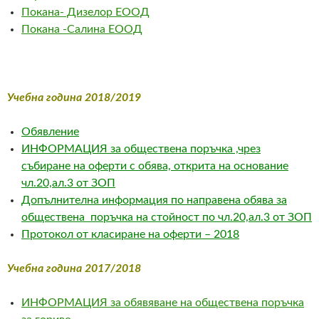
Покана- Дизелор EООД
Покана -Салина ЕООД
Учебна година 2018/2019
Обявление
ИНФОРМАЦИЯ за обществена поръчка ,чрез
събир
ане на оферти с обява, открита на основание
чл.20,ал.3 от ЗОП
Допълнителна информация по направена обява за
обществена поръчка
на стойност по чл.20,ал.3 от ЗОП
Протокол от класиране на оферти – 2018
Учебна година 2017/2018
ИНФОРМАЦИЯ за обявяване на обществена поръчка