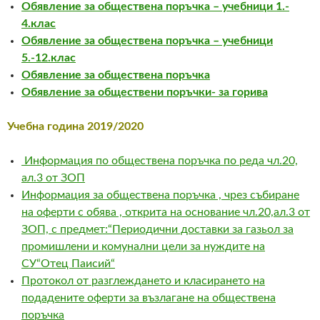
Обявление за обществена поръчка – учебници 1.-
4.клас
Обявление за обществена поръчка – учебници
5.-12.клас
Обявление за обществена поръчка
Обявление за обществени поръчки- за горива
Учебна година 2019/2020
Информация по обществена поръчка по реда чл.20,
ал.3 от ЗОП
Информация за обществена поръчка , чрез събиране
на оферти с обява , открита на основание чл.20,ал.3 от
ЗОП, с предмет:“Периодични доставки за газьол за
промишлени и комунални цели за нуждите на
СУ“Отец Паисий“
Протокол от разглеждането и класирането на
подадените оферти за възлагане на обществена
поръчка