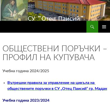
Търсене
СУ "Отец Паисий" – гр.Мадан
КЪМ
ГЛАВН
СЪДЪРЖАНИЕТО
МЕНЮ
ОБЩЕСТВЕНИ ПОРЪЧКИ –
ПРОФИЛ НА КУПУВАЧА
Учебна година 2024/2025
Вътрешни правила за управление на цикъла на
обществените поръчки в СУ „Отец Паисий“ гр. Мадан
Учебна година 2023/2024